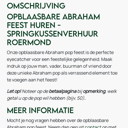
Omschrijving
Opblaasbare Abraham
feest huren -
Springkussenverhuur
Roermond
Onze opblaasbare Abraham pop feest is de perfecte
eyecatcher voor een feestelijke gelegenheid. Maak
indruk op jouw man, vader, buurman of vriend door
deze unieke Abraham pop als verrassend element toe
te voegen aan het feest!
Let op!
Noteer
op de
betaalpagina
bij
opmerking
, welk
getal u op de pop wil hebben (bijv. 50)
.
Meer informatie
Mocht je nog vragen hebben over de opblaasbare
Abraham pop feest. Neem dan gerust
contact
op met