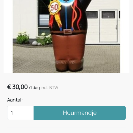
€
30,00
/
1 dag
incl. BTW
Aantal:
Huurmandje