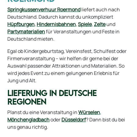
Springkussenverhuur Roermond
liefert auch nach
Deutschland. Dadurch kannst du unkompliziert
Hüpfburgen
,
Hindernisbahnen
,
Spiele
,
Zelte
und
Partymaterialien
für Veranstaltungen und Feste in
Deutschland mieten.
Egal ob Kindergeburtstag, Vereinsfest, Schulfest oder
Firmenveranstaltung – wir helfen dir gerne bei der
Auswahl passender Attraktionen und Materialien. So
wird jedes Event zu einem gelungenen Erlebnis für
Jung und Alt.
LIEFERUNG IN DEUTSCHE
REGIONEN
Planst du eine Veranstaltung in
Würselen
,
Mönchengladbach
oder
Düsseldorf
? Dann bist du bei
uns genau richtig.