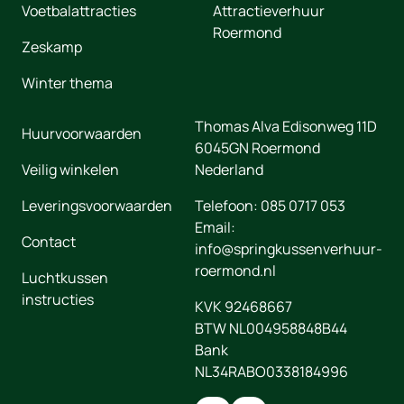
Voetbalattracties
Attractieverhuur
Roermond
Zeskamp
Winter thema
Thomas Alva Edisonweg 11D
Huurvoorwaarden
6045GN
Roermond
Veilig winkelen
Nederland
Leveringsvoorwaarden
Telefoon:
085 0717 053
Email:
Contact
info@springkussenverhuur-
roermond.nl
Luchtkussen
instructies
KVK 92468667
BTW NL004958848B44
Bank
NL34RABO0338184996