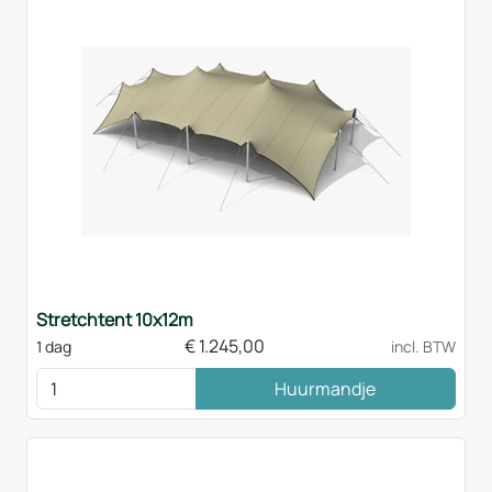
Stretchtent 10x12m
€
1.245,00
1 dag
incl. BTW
Huurmandje