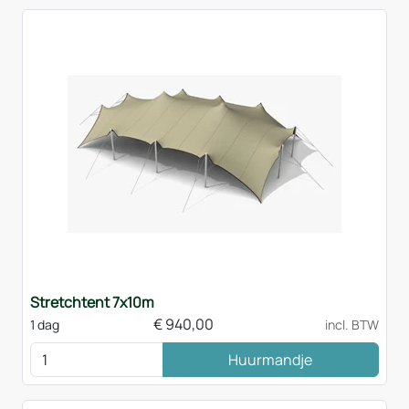
Stretchtent 7x10m
€
940,00
1 dag
incl. BTW
Huurmandje