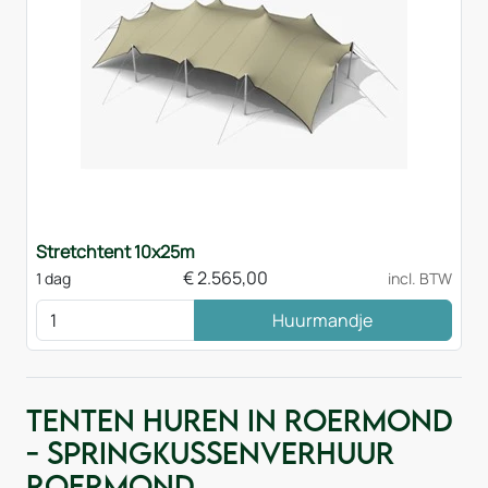
Stretchtent 10x25m
€
2.565,00
1 dag
incl. BTW
Huurmandje
Tenten huren in Roermond
- Springkussenverhuur
Roermond