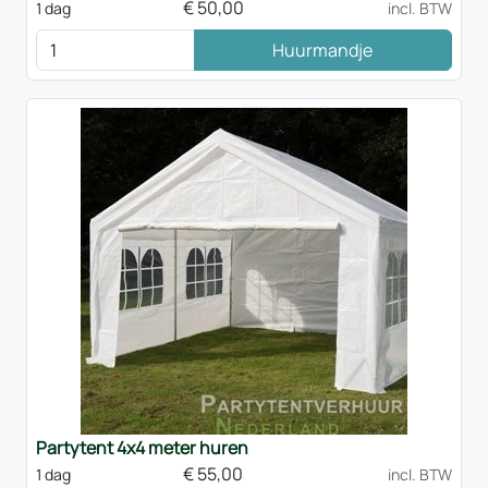
€
50,00
1 dag
incl. BTW
Huurmandje
Partytent 4x4 meter huren
€
55,00
1 dag
incl. BTW