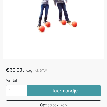
€
30,00
/
1 dag
incl. BTW
Aantal:
Huurmandje
Opties bekijken