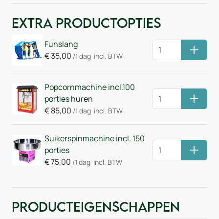
Extra Productopties
Funslang
Huurm
€
35,00
/1 dag
incl. BTW
Popcornmachine incl.100
porties huren
Huurm
€
85,00
/1 dag
incl. BTW
Suikerspinmachine incl. 150
porties
Huurm
€
75,00
/1 dag
incl. BTW
Producteigenschappen