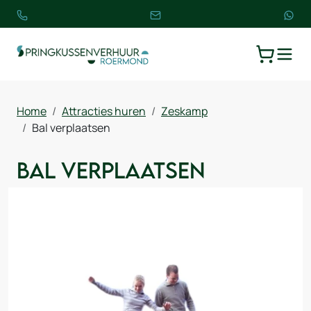
TOGGLE
WINKELW
Home
Attracties huren
Zeskamp
Bal verplaatsen
Bal verplaatsen