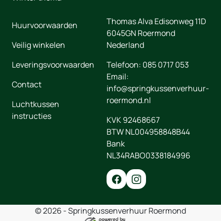
Thomas Alva Edisonweg 11D
Huurvoorwaarden
6045GN
Roermond
Veilig winkelen
Nederland
Leveringsvoorwaarden
Telefoon:
085 0717 053
Email:
Contact
info@springkussenverhuur-
roermond.nl
Luchtkussen
instructies
KVK 92468667
BTW NL004958848B44
Bank
NL34RABO0338184996
© 2026 - Springkussenverhuur Roermond