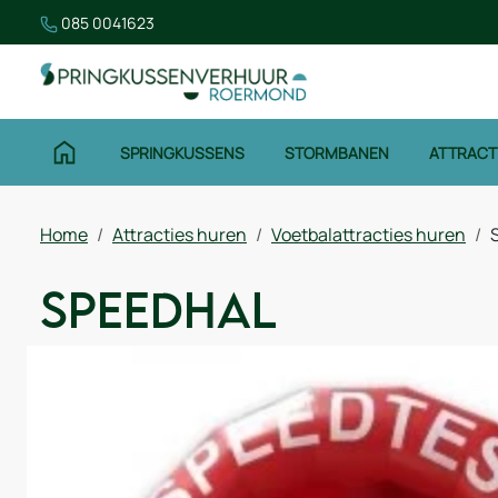
085 0041623
SPRINGKUSSENS
STORMBANEN
ATTRACT
Home
Attracties huren
Voetbalattracties huren
Speedhal