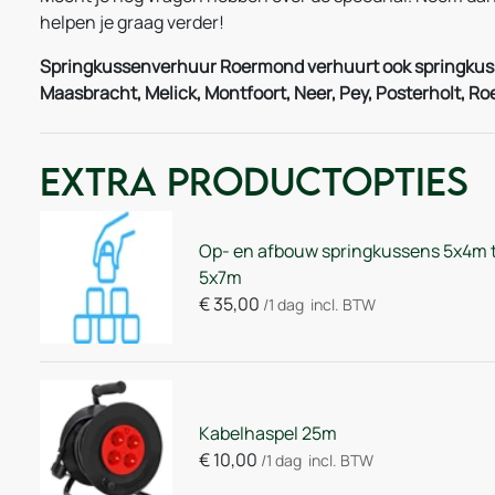
helpen je graag verder!
Springkussenverhuur Roermond verhuurt ook springkussen
Maasbracht, Melick, Montfoort, Neer, Pey, Posterholt, R
Extra Productopties
Op- en afbouw springkussens 5x4m 
5x7m
€
35,00
/1 dag
incl. BTW
Kabelhaspel 25m
€
10,00
/1 dag
incl. BTW