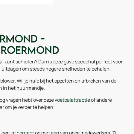
ermond -
r Roermond
e bal kunt schieten? Dan is deze gave speedhal perfect voor
en uitdagen om steeds hogere snelheden te behalen.
blower. Wil je hulp bij het opzetten en afbreken van de
n in het huurmandje.
nog vragen hebt over deze
voetbalattractie
of andere
aar om je verder te helpen!
n gerust
contact
op met een van onze medewerkers. Zij