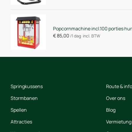
Popcornmachine incl.100 porties hu
€
85,00
/1 dag
incl. BTW
Springkussens
Route & inf
Stormbanen
Over ons
Spellen
Blog
Attracties
Vermietung