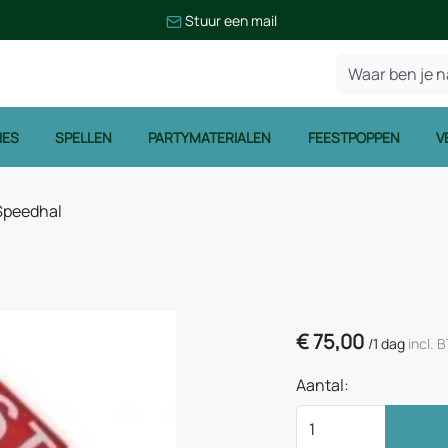
Stuur een mail
IES
SPELLEN
PARTYMATERIALEN
FEESTPOPPEN
V
Speedhal
€
75,00
/
1 dag
incl. 
Aantal: