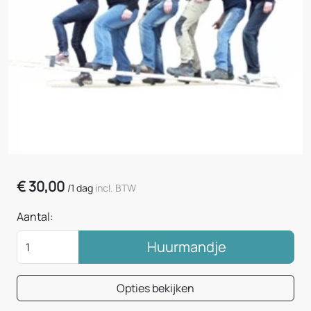
€
30,00
/
1 dag
incl. BTW
Aantal:
Huurmandje
Opties bekijken