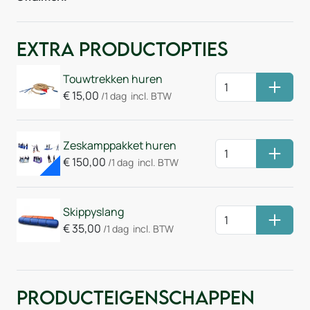
Extra Productopties
Touwtrekken huren
Huurm
€
15,00
/1 dag
incl. BTW
ACTIE
Zeskamppakket huren
Huurm
€
150,00
/1 dag
incl. BTW
Skippyslang
Huurm
€
35,00
/1 dag
incl. BTW
Producteigenschappen