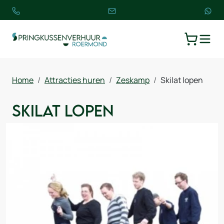
TOGGLE
WINKELW
Home
Attracties huren
Zeskamp
Skilat lopen
Skilat lopen