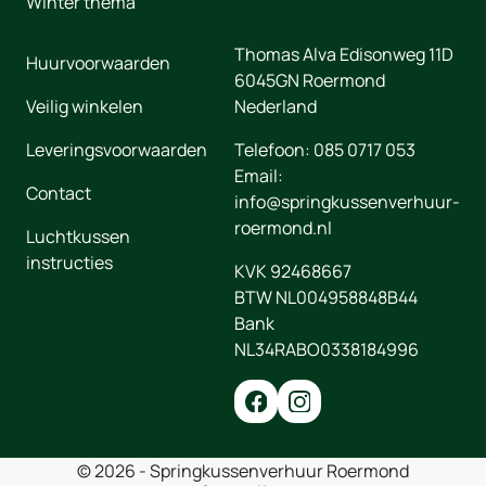
Winter thema
Thomas Alva Edisonweg 11D
Huurvoorwaarden
6045GN
Roermond
Veilig winkelen
Nederland
Leveringsvoorwaarden
Telefoon:
085 0717 053
Email:
Contact
info@springkussenverhuur-
roermond.nl
Luchtkussen
instructies
KVK 92468667
BTW NL004958848B44
Bank
NL34RABO0338184996
© 2026 - Springkussenverhuur Roermond