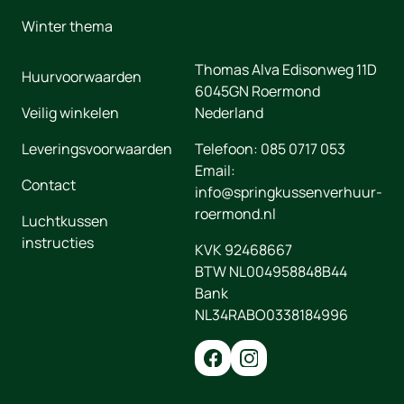
Winter thema
Thomas Alva Edisonweg 11D
Huurvoorwaarden
6045GN
Roermond
Veilig winkelen
Nederland
Leveringsvoorwaarden
Telefoon:
085 0717 053
Email:
Contact
info@springkussenverhuur-
roermond.nl
Luchtkussen
instructies
KVK 92468667
BTW NL004958848B44
Bank
NL34RABO0338184996